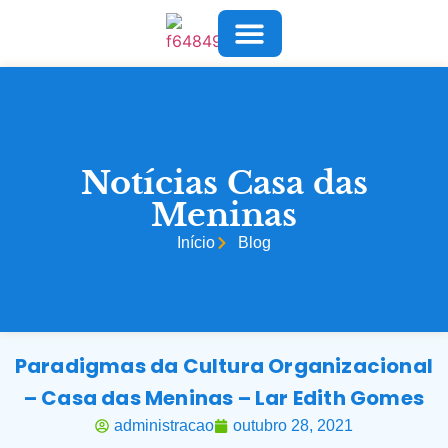
COMO AJUDAR
SOBRE NÓS
FALE CONOSCO
Notícias Casa das
Meninas
Início
Blog
Paradigmas da Cultura Organizacional
– Casa das Meninas – Lar Edith Gomes
administracao
outubro 28, 2021