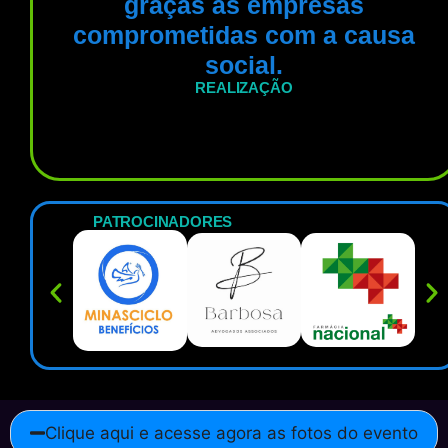
graças às empresas
comprometidas com a causa
social.
REALIZAÇÃO
PATROCINADORES
Clique aqui e acesse agora as fotos do evento