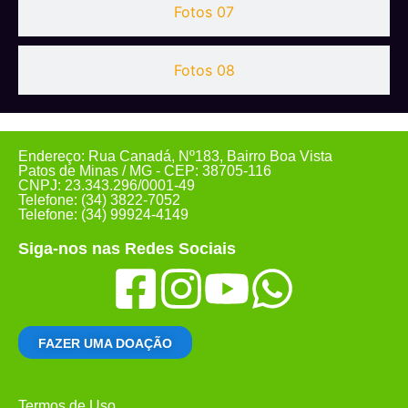
Fotos 07
Fotos 08
Endereço: Rua Canadá, Nº183, Bairro Boa Vista
Patos de Minas / MG - CEP: 38705-116
CNPJ: 23.343.296/0001-49
Telefone: (34) 3822-7052
Telefone: (34) 99924-4149
Siga-nos nas Redes Sociais
FAZER UMA DOAÇÃO
Termos de Uso