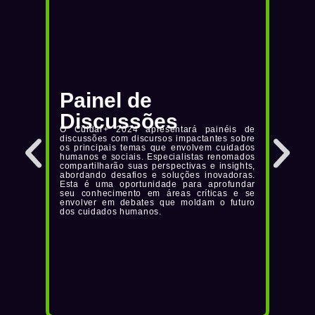
Painel de
Pal
Discussões
As pal
O Cuidar+ 2024 apresentará painéis de
em téc
discussões com discursos impactantes sobre
situaç
os principais temas que envolvem cuidados
experi
humanos e sociais. Especialistas renomados
eficaze
compartilharão suas perspectivas e insights,
propo
abordando desafios e soluções inovadoras.
ferram
Esta é uma oportunidade para aprofundar
prática
seu conhecimento em áreas críticas e se
envolver em debates que moldam o futuro
dos cuidados humanos.