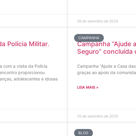
26 de setembro de 2025
CAMPANHA
 Polícia Militar.
Campanha “Ajude a
Seguro” concluída
 com a visita da Polícia
Campanha “Ajude a Casa das 
 encontro proporcionou
graças ao apoio da comunid
anças, adolescentes e idosas
LEIA MAIS »
25 de setembro de 2025
BLOG