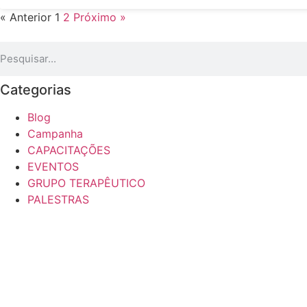
« Anterior
1
2
Próximo »
Categorias
Blog
Campanha
CAPACITAÇÕES
EVENTOS
GRUPO TERAPÊUTICO
PALESTRAS
FAZER UMA DOAÇÃO
Com sua doação hoje, você transforma a vida de dez
FAZER DOAÇÃO