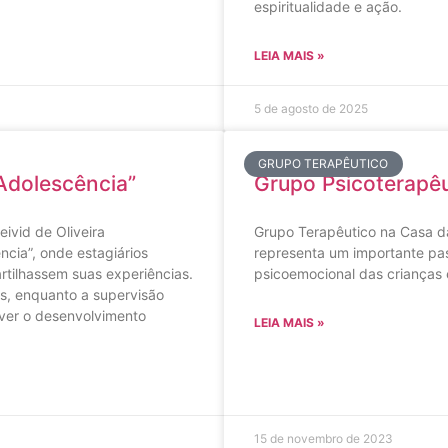
espiritualidade e ação.
LEIA MAIS »
5 de agosto de 2025
GRUPO TERAPÊUTICO
Adolescência”
Grupo Psicoterapêu
ivid de Oliveira
Grupo Terapêutico na Casa d
ncia”, onde estagiários
representa um importante pa
tilhassem suas experiências.
psicoemocional das crianças 
as, enquanto a supervisão
over o desenvolvimento
LEIA MAIS »
15 de novembro de 2023