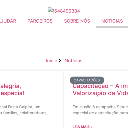
AJUDAR
PARCEIROS
SOBRE NÓS
NOTÍCIAS
Início
Notícias
CAPACITAÇÕES
alegria,
Capacitação – A im
 especial
Valorização da Vid
onal Festa Caipira, um
Em alusão à campanha Setem
u famílias, colaboradores,
especial de capacitação para
LEIA MAIS »