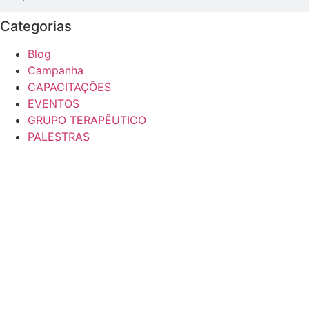
Categorias
Blog
Campanha
CAPACITAÇÕES
EVENTOS
GRUPO TERAPÊUTICO
PALESTRAS
FAZER UMA DOAÇÃO
Com sua doação hoje, você transforma a vida de dez
FAZER DOAÇÃO