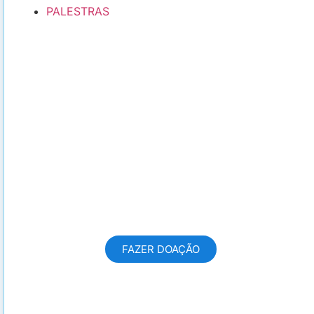
PALESTRAS
FAZER UMA DOAÇÃO
Com sua doação hoje, você
transforma a vida de dezenas de
pessoas!
FAZER DOAÇÃO