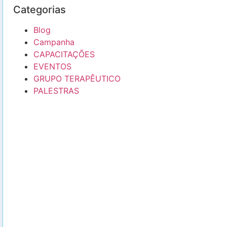
Categorias
Blog
Campanha
CAPACITAÇÕES
EVENTOS
GRUPO TERAPÊUTICO
PALESTRAS
FAZER UMA DOAÇÃO
Com sua doação hoje, você
transforma a vida de dezenas de