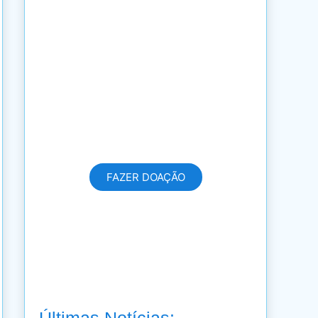
FAZER UMA
DOAÇÃO
Com sua doação hoje,
você transforma a vida de
dezenas de pessoas!
FAZER DOAÇÃO
Últimas Notícias: