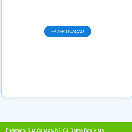
transforma a vida de dezenas de
pessoas!
FAZER DOAÇÃO
Endereço: Rua Canadá, Nº183, Bairro Boa Vista