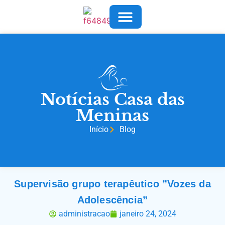
COMO AJUDAR
SOBRE NÓS
FALE CONOSCO
Notícias Casa das
Meninas
Início
Blog
Supervisão grupo terapêutico ”Vozes da
Adolescência”
administracao
janeiro 24, 2024