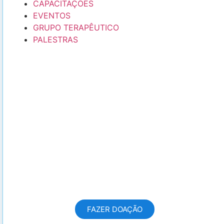
CAPACITAÇÕES
EVENTOS
GRUPO TERAPÊUTICO
PALESTRAS
FAZER UMA DOAÇÃO
Com sua doação hoje, você
transforma a vida de dezenas de
pessoas!
FAZER DOAÇÃO