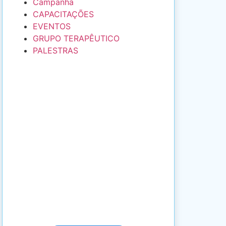
Campanha
CAPACITAÇÕES
EVENTOS
GRUPO TERAPÊUTICO
PALESTRAS
FAZER UMA
DOAÇÃO
Com sua doação hoje,
você transforma a vida de
dezenas de pessoas!